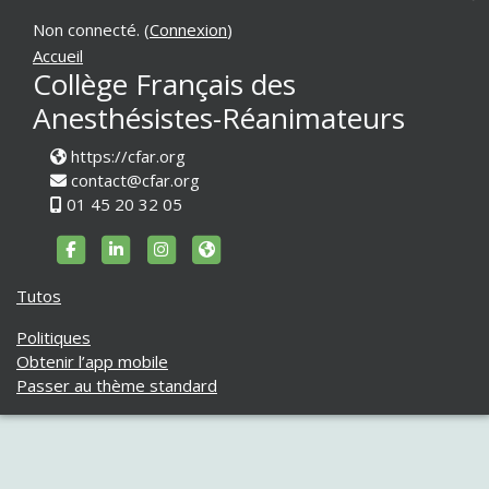
Non connecté. (
Connexion
)
Accueil
Collège Français des
Anesthésistes-Réanimateurs
https://cfar.org
contact@cfar.org
01 45 20 32 05
https://www.facebook.com/cfar.org
https://www.linkedin.com/company/cfar-org/
https://www.instagram.com/cfar_officiel
https://www.cfar.org
Tutos
Politiques
Obtenir l’app mobile
Passer au thème standard