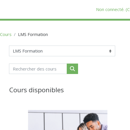
Passer au contenu principal
Non connecté. (
C
Cours
LMS Formation
Catégories de cours
Rechercher des cours
Rechercher des cours
Cours disponibles