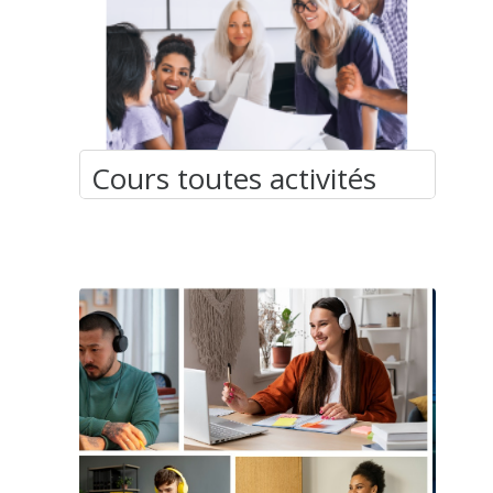
Cours toutes activités
Durée : xx h xx min Objectif de la formation
: Illud tamen clausos vehementer angebat
quod captis navigiis, quae frumenta
vehebant per flumen, Isauri quidem
alimentorum copiis adfluebant, ipsi vero
solitarum rerum cibos iam consumendo
inediae propinquantis aerumnas exitialis
horrebant. Programme :…