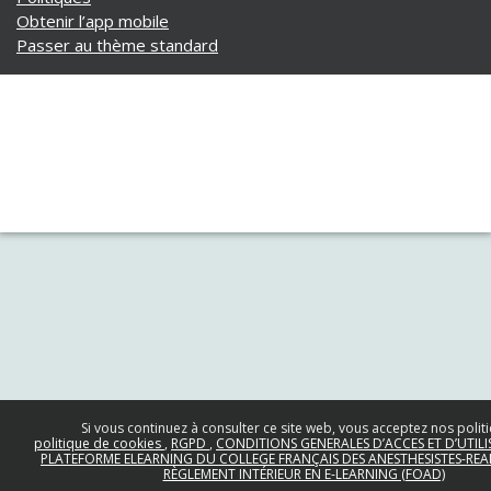
Obtenir l’app mobile
Passer au thème standard
Si vous continuez à consulter ce site web, vous acceptez nos politi
politique de cookies
RGPD
CONDITIONS GENERALES D’ACCES ET D’UTILI
PLATEFORME ELEARNING DU COLLEGE FRANÇAIS DES ANESTHESISTES-RE
RÈGLEMENT INTÉRIEUR EN E-LEARNING (FOAD)