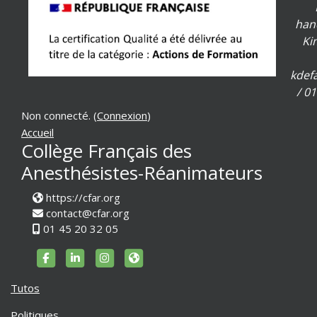
han
Ki
kdef
/ 01
Non connecté. (
Connexion
)
Accueil
Collège Français des
Anesthésistes-Réanimateurs
https://cfar.org
contact@cfar.org
01 45 20 32 05
https://www.facebook.com/cfar.org
https://www.linkedin.com/company/cfar-org/
https://www.instagram.com/cfar_officiel
https://www.cfar.org
Tutos
Politiques