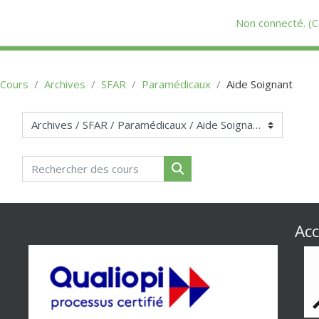
Passer au contenu principal
Non connecté. (
C
Cours
Archives
SFAR
Paramédicaux
Aide Soignant
Catégories de cours
Rechercher des cours
Rechercher des cours
Acc