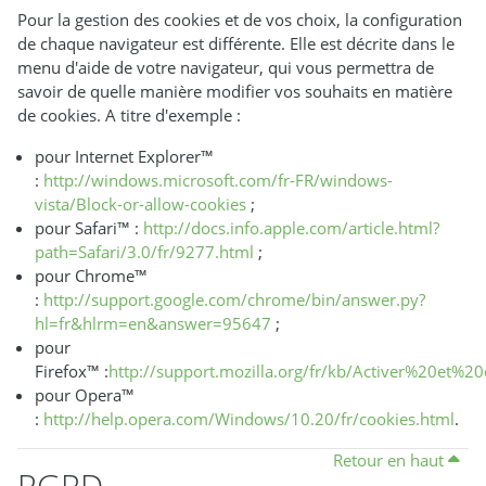
Pour la gestion des cookies et de vos choix, la configuration
de chaque navigateur est différente. Elle est décrite dans le
menu d'aide de votre navigateur, qui vous permettra de
savoir de quelle manière modifier vos souhaits en matière
de cookies. A titre d'exemple :
pour Internet Explorer™
:
http://windows.microsoft.com/fr-FR/windows-
vista/Block-or-allow-cookies
;
pour Safari™ :
http://docs.info.apple.com/article.html?
path=Safari/3.0/fr/9277.html
;
pour Chrome™
:
http://support.google.com/chrome/bin/answer.py?
hl=fr&hlrm=en&answer=95647
;
pour
Firefox™ :
http://support.mozilla.org/fr/kb/Activer%20et
pour Opera™
:
http://help.opera.com/Windows/10.20/fr/cookies.html
.
Retour en haut
RGPD